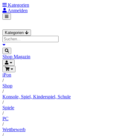
Kategorien
Anmelden
Kategorien
Shop
Magazin
iPon
/
Shop
/
Konsole, Spiel, Kinderspiel, Schule
/
Spiele
/
PC
/
Wettbewerb
/