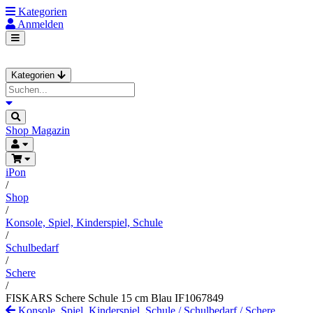
Kategorien
Anmelden
Kategorien
Shop
Magazin
iPon
/
Shop
/
Konsole, Spiel, Kinderspiel, Schule
/
Schulbedarf
/
Schere
/
FISKARS Schere Schule 15 cm Blau IF1067849
Konsole, Spiel, Kinderspiel, Schule
/
Schulbedarf
/
Schere