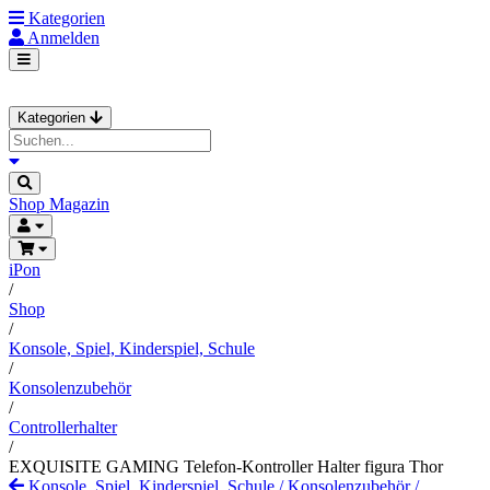
Kategorien
Anmelden
Kategorien
Shop
Magazin
iPon
/
Shop
/
Konsole, Spiel, Kinderspiel, Schule
/
Konsolenzubehör
/
Controllerhalter
/
EXQUISITE GAMING Telefon-Kontroller Halter figura Thor
Konsole, Spiel, Kinderspiel, Schule
/
Konsolenzubehör
/