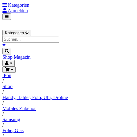
Kategorien
Anmelden
Kategorien
Shop
Magazin
iPon
/
Shop
/
Handy, Tablet, Foto, Uhr, Drohne
/
Mobiles Zubehör
/
Samsung
/
Folie, Glas
/