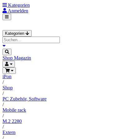
Kategorien
Anmelden
Kategorien
Shop
Magazin
iPon
/
Shop
/
PC Zubehör, Software
/
Mobile rack
/
M.2 2280
/
Extern
/