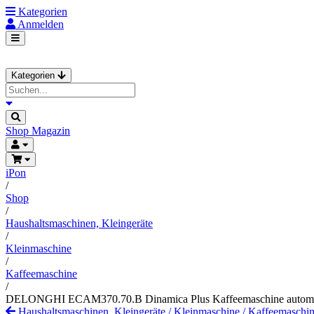
Kategorien
Anmelden
Kategorien
Shop
Magazin
iPon
/
Shop
/
Haushaltsmaschinen, Kleingeräte
/
Kleinmaschine
/
Kaffeemaschine
/
DELONGHI ECAM370.70.B Dinamica Plus Kaffeemaschine automa
Haushaltsmaschinen, Kleingeräte
/
Kleinmaschine
/
Kaffeemaschi