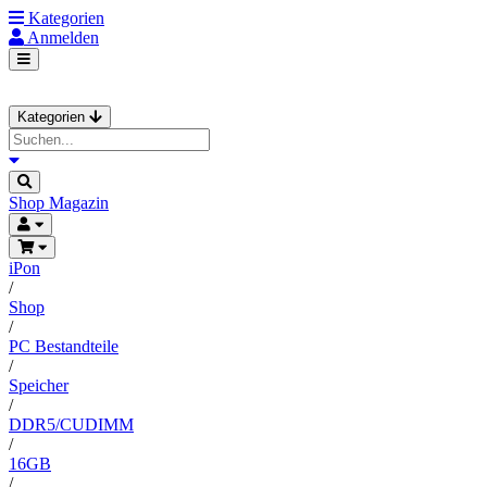
Kategorien
Anmelden
Kategorien
Shop
Magazin
iPon
/
Shop
/
PC Bestandteile
/
Speicher
/
DDR5/CUDIMM
/
16GB
/