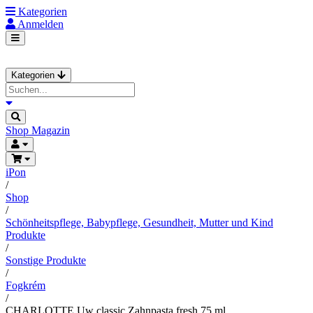
Kategorien
Anmelden
Kategorien
Shop
Magazin
iPon
/
Shop
/
Schönheitspflege, Babypflege, Gesundheit, Mutter und Kind
Produkte
/
Sonstige Produkte
/
Fogkrém
/
CHARLOTTE Uw classic Zahnpasta fresh 75 ml