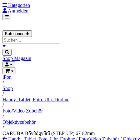
Kategorien
Anmelden
Kategorien
Shop
Magazin
iPon
/
Shop
/
Handy, Tablet, Foto, Uhr, Drohne
/
Foto/Video Zubehör
/
Objektivzubehör
/
CARUBA Bővítőgyűrű (STEP-UP) 67-82mm
Handy, Tablet, Foto, Uhr, Drohne
/
Foto/Video Zubehör
/
Objekti