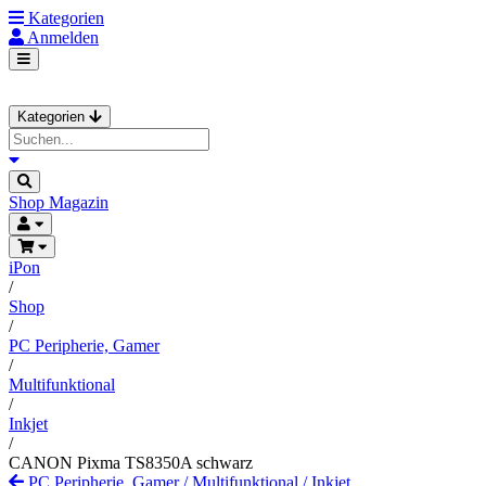
Kategorien
Anmelden
Kategorien
Shop
Magazin
iPon
/
Shop
/
PC Peripherie, Gamer
/
Multifunktional
/
Inkjet
/
CANON Pixma TS8350A schwarz
PC Peripherie, Gamer
/
Multifunktional
/
Inkjet