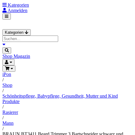
Kategorien
Anmelden
Kategorien
Shop
Magazin
iPon
/
Shop
/
Schönheitspflege, Babypflege, Gesundheit, Mutter und Kind
Produkte
/
Rasierer
/
Mann
/
BRAUN BT3411 Beard Trimmer 3 Bartschneider schwarz und