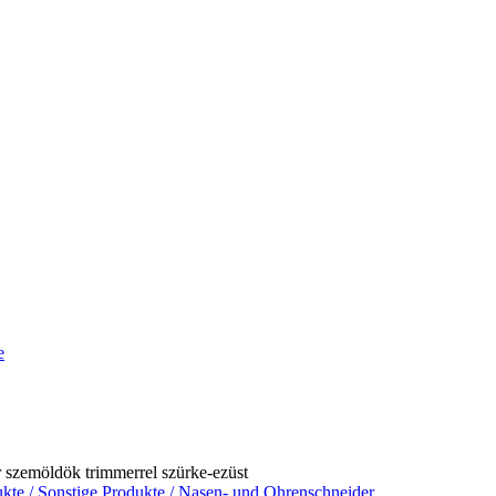
e
szemöldök trimmerrel szürke-ezüst
ukte
/
Sonstige Produkte
/
Nasen- und Ohrenschneider