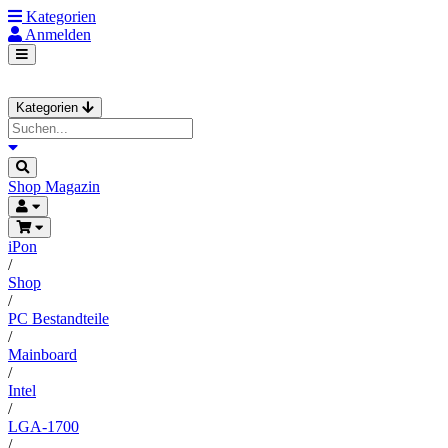
Kategorien
Anmelden
Kategorien
Shop
Magazin
iPon
/
Shop
/
PC Bestandteile
/
Mainboard
/
Intel
/
LGA-1700
/