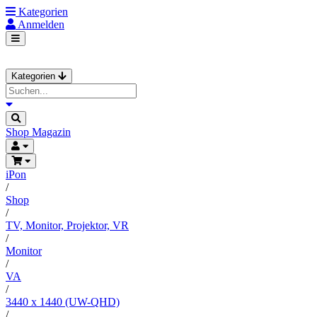
Kategorien
Anmelden
Kategorien
Shop
Magazin
iPon
/
Shop
/
TV, Monitor, Projektor, VR
/
Monitor
/
VA
/
3440 x 1440 (UW-QHD)
/