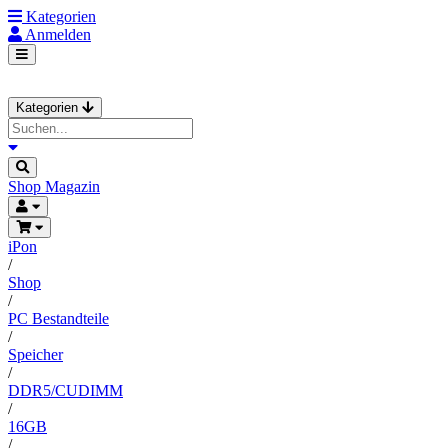
Kategorien
Anmelden
Kategorien
Shop
Magazin
iPon
/
Shop
/
PC Bestandteile
/
Speicher
/
DDR5/CUDIMM
/
16GB
/