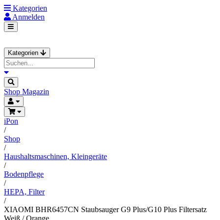
Kategorien
Anmelden
Kategorien
Shop
Magazin
iPon
/
Shop
/
Haushaltsmaschinen, Kleingeräte
/
Bodenpflege
/
HEPA, Filter
/
XIAOMI BHR6457CN Staubsauger G9 Plus/G10 Plus Filtersatz
Weiß / Orange