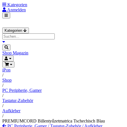
Kategorien
Anmelden
Kategorien
Shop
Magazin
iPon
/
Shop
/
PC Peripherie, Gamer
/
Tastatur-Zubehör
/
Aufkleber
/
PREMIUMCORD Billentyűzetmatrica Tschechisch Blau
PC Peripherie, Gamer
/
Tastatur-Zubehör
/
Aufkleber