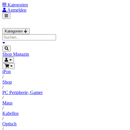
Kategorien
Anmelden
Kategorien
Shop
Magazin
iPon
/
Shop
/
PC Peripherie, Gamer
/
Maus
/
Kabellos
/
Optisch
/