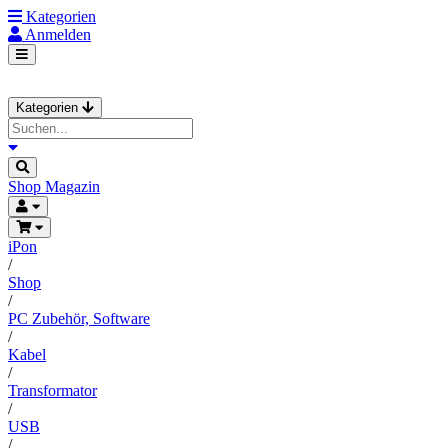
Kategorien
Anmelden
Kategorien
Shop
Magazin
iPon
/
Shop
/
PC Zubehör, Software
/
Kabel
/
Transformator
/
USB
/