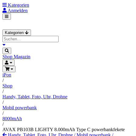
Kategorien
Anmelden
Kategorien
Shop
Magazin
iPon
/
Shop
/
Handy, Tablet, Foto, Uhr, Drohne
/
Mobil powerbank
/
8000mAh
/
AVAX PB103B LIGHTY 8.000mAh Type C powerbankfekete
Handy, Tablet, Foto, Uhr, Drohne
/
Mobil powerbank
/